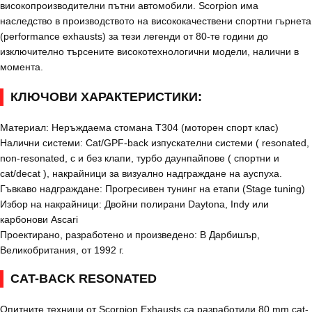
високопроизводителни пътни автомобили. Scorpion има
наследство в производството на висококачествени спортни гърнета
(performance exhausts) за тези легенди от 80-те години до
изключително търсените високотехнологични модели, налични в
момента.
КЛЮЧОВИ ХАРАКТЕРИСТИКИ:
Материал: Неръждаема стомана T304 (моторен спорт клас)
Налични системи: Cat/GPF-back изпускателни системи ( resonated,
non-resonated, с и без клапи, турбо даунпайпове ( спортни и
cat/decat ), накрайници за визуално надграждане на ауспуха.
Гъвкаво надграждане: Прогресивен тунинг на етапи (Stage tuning)
Избор на накрайници: Двойни полирани Daytona, Indy или
карбонови Ascari
Проектирано, разработено и произведено: В Дарбишър,
Великобритания, от 1992 г.
CAT-BACK RESONATED
Опитните техници от Scorpion Exhausts са разработили 80 mm cat-