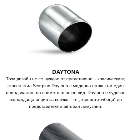
DAYTONA
Този дизайн не се нуждае от представяне – класическият,
скосен стил Scorpion Daytona с модерна нотка към един
неподвластен на времето външен вид. Daytona е чудесно
изглеждаща опция за всичко – от „горещи хечбеци“ до
представителни автобан лимузини.