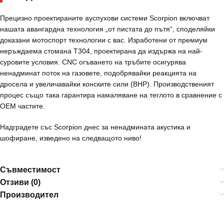
Прецизно проектираните ауспухови системи Scorpion включват
нашата авангардна технология „от пистата до пътя“, споделяйки
доказани мотоспорт технологии с вас. Изработени от премиум
неръждаема стомана T304, проектирана да издържа на най-
суровите условия. CNC огъването на тръбите осигурява
ненадминат поток на газовете, подобрявайки реакцията на
дросела и увеличавайки конските сили (BHP). Производственият
процес също така гарантира намаляване на теглото в сравнение с
OEM частите.
Надградете със Scorpion днес за ненадмината акустика и
шофиране, изведено на следващото ниво!
Съвместимост
Отзиви (0)
Производител