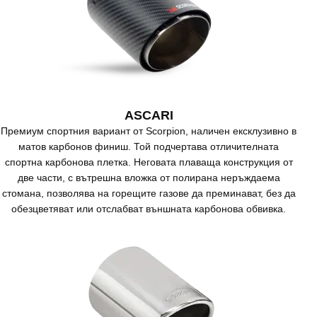
ASCARI
Премиум спортния вариант от Scorpion, наличен ексклузивно в
матов карбонов финиш. Той подчертава отличителната
спортна карбонова плетка. Неговата плаваща конструкция от
две части, с вътрешна вложка от полирана неръждаема
стомана, позволява на горещите газове да преминават, без да
обезцветяват или отслабват външната карбонова обвивка.