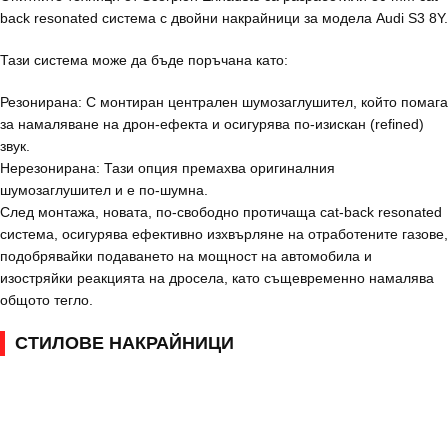
back resonated система с двойни накрайници за модела Audi S3 8Y.
Тази система може да бъде поръчана като:
Резонирана: С монтиран централен шумозаглушител, който помага
за намаляване на дрон-ефекта и осигурява по-изискан (refined)
звук.
Нерезонирана: Тази опция премахва оригиналния
шумозаглушител и е по-шумна.
След монтажа, новата, по-свободно протичаща cat-back resonated
система, осигурява ефективно изхвърляне на отработените газове,
подобрявайки подаването на мощност на автомобила и
изостряйки реакцията на дросела, като същевременно намалява
общото тегло.
СТИЛОВЕ НАКРАЙНИЦИ