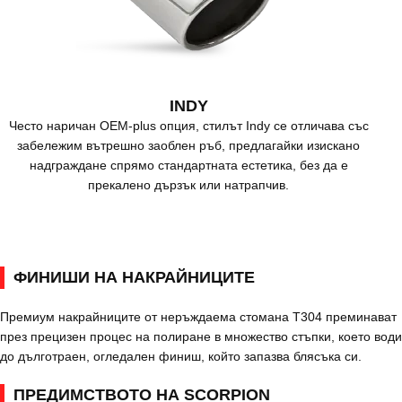
INDY
Често наричан OEM-plus опция, стилът Indy се отличава със
забележим вътрешно заоблен ръб, предлагайки изискано
надграждане спрямо стандартната естетика, без да е
прекалено дързък или натрапчив.
ФИНИШИ НА НАКРАЙНИЦИТЕ
Премиум накрайниците от неръждаема стомана T304 преминават
през прецизен процес на полиране в множество стъпки, което води
до дълготраен, огледален финиш, който запазва блясъка си.
ПРЕДИМСТВОТО НА SCORPION