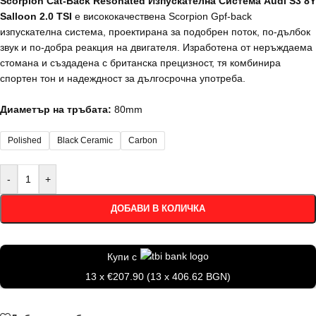
Scorpion Cat-Back Resonated Изпускателна Система Audi S3 8Y
Salloon 2.0 TSI
е висококачествена Scorpion Gpf-back
изпускателна система, проектирана за подобрен поток, по-дълбок
звук и по-добра реакция на двигателя. Изработена от неръждаема
стомана и създадена с британска прецизност, тя комбинира
спортен тон и надеждност за дългосрочна употреба.
Диаметър на тръбата:
80mm
Polished
Black Ceramic
Carbon
-
+
ДОБАВИ В КОЛИЧКА
Купи с
13 x €207.90 (13 x 406.62 BGN)