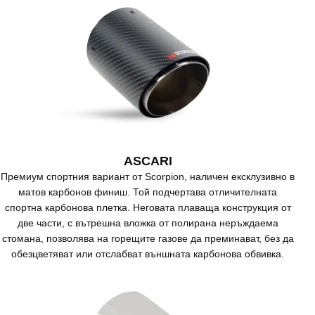
ASCARI
Премиум спортния вариант от Scorpion, наличен ексклузивно в
матов карбонов финиш. Той подчертава отличителната
спортна карбонова плетка. Неговата плаваща конструкция от
две части, с вътрешна вложка от полирана неръждаема
стомана, позволява на горещите газове да преминават, без да
обезцветяват или отслабват външната карбонова обвивка.