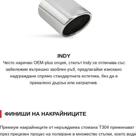
INDY
Често наричан OEM-plus опция, стилът Indy се отличава със
забележим вътрешно заоблен ръб, предлагайки изискано
надграждане спрямо стандартната естетика, без да е
прекалено дързък или натрапчив.
ФИНИШИ НА НАКРАЙНИЦИТЕ
Премиум накрайниците от неръждаема стомана T304 преминават
през прецизен процес на полиране в множество стъпки, което води