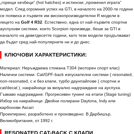
„горещи хечбеци“ (hot hatches) и истински „променил играта“
модел. След огромния успех на GTI, в началото на 2000-те години
се появиха и първите им високопроизводителни R модели в
лицето на
Golf 4 R32
. Естествено, една от най-първите спортни
ауспухови системи, които Scorpion произведе, беше за GTI в
началото на деветдесетте години, като тези модели продължават
да бъдат сред най-популярните ни и до днес.
КЛЮЧОВИ ХАРАКТЕРИСТИКИ:
Материал: Неръждаема стомана T304 (моторен спорт клас)
Налични системи: Cat/GPF-back изпускателни системи ( resonated,
non-resonated, с и без клапи, турбо даунпайпове ( спортни и
cat/decat ), накрайници за визуално надграждане на ауспуха.
Гъвкаво надграждане: Прогресивен тунинг на етапи (Stage tuning)
Избор на накрайници: Двойни полирани Daytona, Indy или
карбонови Ascari
Проектирано, разработено и произведено: В Дарбишър,
Великобритания, от 1992 г.
RESONATED CAT-BACK С КЛАПИ