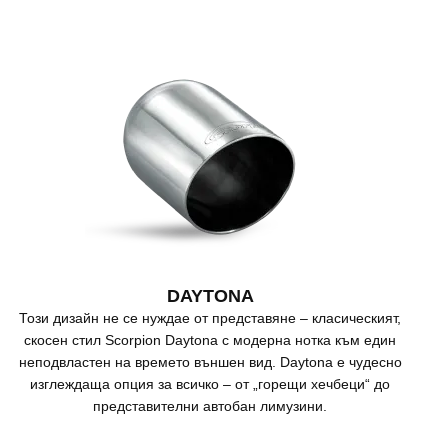
DAYTONA
Този дизайн не се нуждае от представяне – класическият,
скосен стил Scorpion Daytona с модерна нотка към един
неподвластен на времето външен вид. Daytona е чудесно
изглеждаща опция за всичко – от „горещи хечбеци“ до
представителни автобан лимузини.