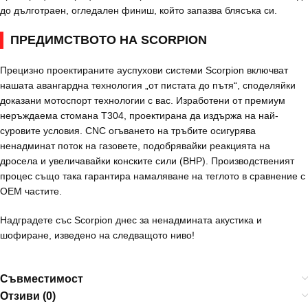
до дълготраен, огледален финиш, който запазва блясъка си.
ПРЕДИМСТВОТО НА SCORPION
Прецизно проектираните ауспухови системи Scorpion включват
нашата авангардна технология „от пистата до пътя“, споделяйки
доказани мотоспорт технологии с вас. Изработени от премиум
неръждаема стомана T304, проектирана да издържа на най-
суровите условия. CNC огъването на тръбите осигурява
ненадминат поток на газовете, подобрявайки реакцията на
дросела и увеличавайки конските сили (BHP). Производственият
процес също така гарантира намаляване на теглото в сравнение с
OEM частите.
Надградете със Scorpion днес за ненадмината акустика и
шофиране, изведено на следващото ниво!
Съвместимост
Отзиви (0)