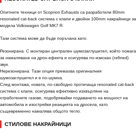
Опитните техници от Scoprion Exhausts са разработили 80mm
resonated cat-back система с клапи и двойни 100mm накрайници за
модела Volkswagen Golf MK7 R.
Тази система може да бъде поръчана като:
Резонирана: С монтиран централен шумозаглушител, който помага
за намаляване на дрон-ефекта и осигурява по-изискан (refined)
звук.
Нерезонирана: Тази опция премахва оригиналния
шумозаглушител и е по-шумна.
След монтажа, новата, по-свободно протичаща resonated cat-back
система с клапи, осигурява ефективно изхвърляне на
отработените газове, подобрявайки подаването на мощност на
автомобила и изостряйки реакцията на дросела, като
същевременно намалява общото тегло.
СТИЛОВЕ НАКРАЙНИЦИ