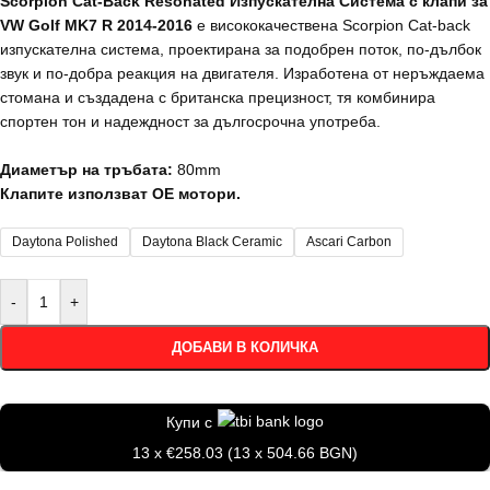
Scorpion Cat-Back Resonated Изпускателна Система с клапи за
VW Golf MK7 R 2014-2016
е висококачествена Scorpion Cat-back
изпускателна система, проектирана за подобрен поток, по-дълбок
звук и по-добра реакция на двигателя. Изработена от неръждаема
стомана и създадена с британска прецизност, тя комбинира
спортен тон и надеждност за дългосрочна употреба.
Диаметър на тръбата:
80mm
Клапите използват ОЕ мотори.
Daytona Polished
Daytona Black Ceramic
Ascari Carbon
-
+
ДОБАВИ В КОЛИЧКА
Купи с
13 x €258.03 (13 x 504.66 BGN)