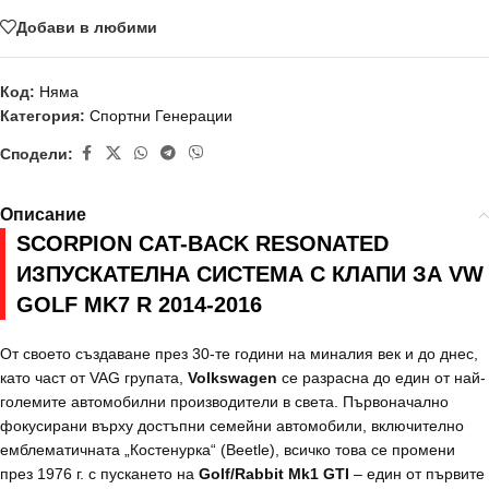
Добави в любими
Код:
Няма
Категория:
Спортни Генерации
Сподели:
Описание
SCORPION CAT-BACK RESONATED
ИЗПУСКАТЕЛНА СИСТЕМА С КЛАПИ ЗА VW
GOLF MK7 R 2014-2016
От своето създаване през 30-те години на миналия век и до днес,
като част от VAG групата,
Volkswagen
се разрасна до един от най-
големите автомобилни производители в света. Първоначално
фокусирани върху достъпни семейни автомобили, включително
емблематичната „Костенурка“ (Beetle), всичко това се промени
през 1976 г. с пускането на
Golf/Rabbit Mk1 GTI
– един от първите