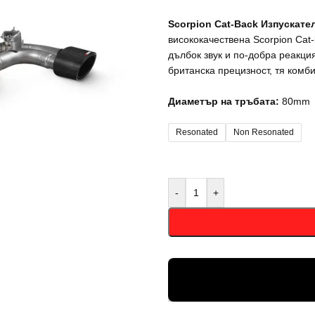
Scorpion Cat-Back Изпускате
висококачествена Scorpion Cat
дълбок звук и по-добра реакци
британска прецизност, тя комб
Диаметър на тръбата:
80mm
Resonated
Non Resonated
-
+