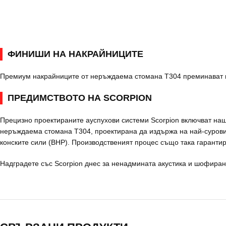
ФИНИШИ НА НАКРАЙНИЦИТЕ
Премиум накрайниците от неръждаема стомана T304 преминават пр
ПРЕДИМСТВОТО НА SCORPION
Прецизно проектираните ауспухови системи Scorpion включват наша
неръждаема стомана T304, проектирана да издържа на най-суровит
конските сили (BHP). Производственият процес също така гаранти
Надградете със Scorpion днес за ненадмината акустика и шофиран