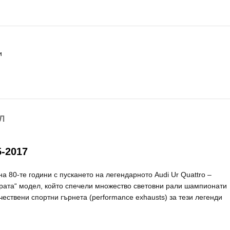
и
Л
-2017
 80-те години с пускането на легендарното Audi Ur Quattro –
грата“ модел, който спечели множество световни рали шампионати
ествени спортни гърнета (performance exhausts) за тези легенди