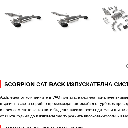
SCORPION CAT-BACK ИЗПУСКАТЕЛНА СИСТЕ
Audi, една от компаниите в VAG групата, наистина привлече вниман
първият в света серийно произвеждан автомобил с турбокомпресор
и пося семената за техните бъдещи високопроизводителни пътни ав
от 80-те години до изключително търсените високотехнологични м