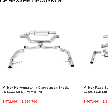
СВЪРЗАНИ ПРОДУКТИ
Milltek Изпускателна Система за Skoda
Milltek Race 
Octavia Mk4 vRS 2.0 TSI
за VW Golf MK
1 472,80
€
–
1 864,70
€
1 407,90
€
–
1 8