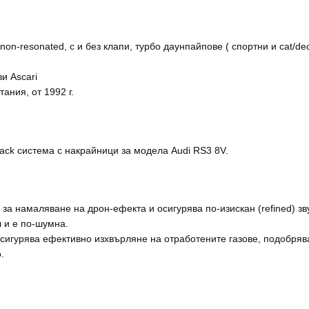
on-resonated, с и без клапи, турбо даунпайпове ( спортни и cat/de
и Ascari
ания, от 1992 г.
ack система с накрайници за модела Audi RS3 8V.
а намаляване на дрон-ефекта и осигурява по-изискан (refined) зву
 и е по-шумна.
осигурява ефективно изхвърляне на отработените газове, подобря
.