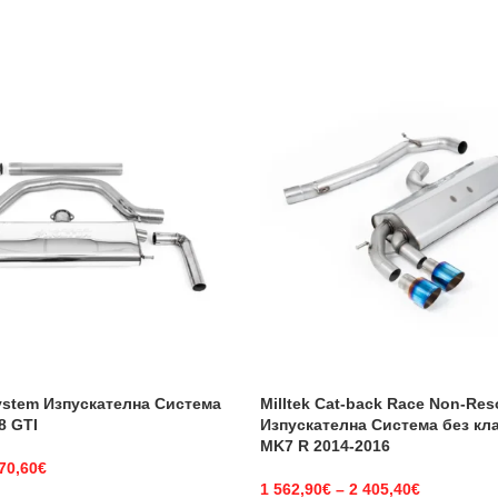
System Изпускателна Система
Milltek Cat-back Race Non-Re
8 GTI
Изпускателна Система без кла
MK7 R 2014-2016
70,60
€
1 562,90
€
–
2 405,40
€