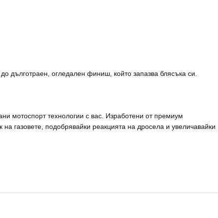
до дълготраен, огледален финиш, който запазва блясъка си.
ани мотоспорт технологии с вас. Изработени от премиум
 на газовете, подобрявайки реакцията на дросела и увеличавайки