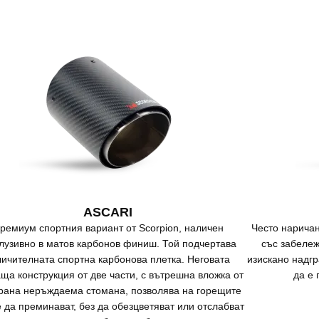
ASCARI
ремиум спортния вариант от Scorpion, наличен
Често наричан
клузивно в матов карбонов финиш. Той подчертава
със забеле
личителната спортна карбонова плетка. Неговата
изискано надгр
ща конструкция от две части, с вътрешна вложка от
да е 
рана неръждаема стомана, позволява на горещите
е да преминават, без да обезцветяват или отслабват