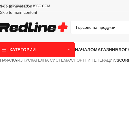
Skip to navigation
INFO@REDLINEPLUSBG.COM
Skip to main content
НАЧАЛО
МАГАЗИН
БЛОГ
КАТЕГОРИИ
НАЧАЛО
/
ИЗПУСКАТЕЛНА СИСТЕМА
/
СПОРТНИ ГЕНЕРАЦИИ
/
SCORP