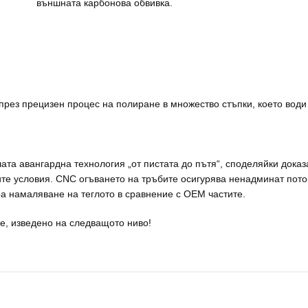
външната карбонова обвивка.
ез прецизен процес на полиране в множество стъпки, което води 
та авангардна технология „от пистата до пътя“, споделяйки доказ
е условия. CNC огъването на тръбите осигурява ненадминат поток
ра намаляване на теглото в сравнение с OEM частите.
е, изведено на следващото ниво!