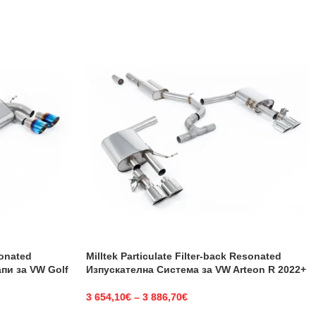
sonated
Milltek Particulate Filter-back Resonated
пи за VW Golf
Изпускателна Система за VW Arteon R 2022+
3 654,10
€
–
3 886,70
€