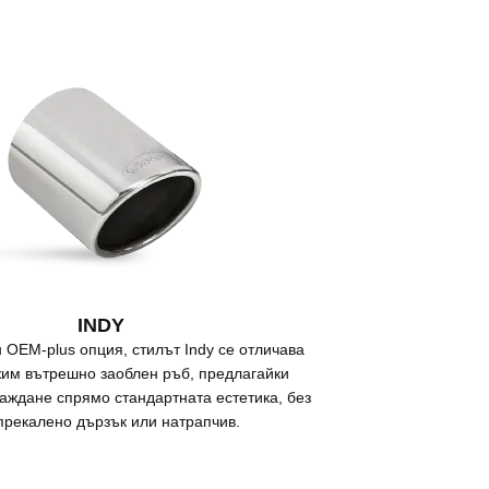
INDY
 OEM-plus опция, стилът Indy се отличава
жим вътрешно заоблен ръб, предлагайки
аждане спрямо стандартната естетика, без
прекалено дързък или натрапчив.