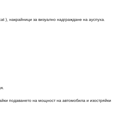
cat ), накрайници за визуално надграждане на ауспуха.
к.
вайки подаването на мощност на автомобила и изостряйки