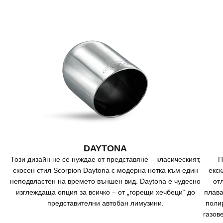
DAYTONA
Този дизайн не се нуждае от представяне – класическият,
П
скосен стил Scorpion Daytona с модерна нотка към един
екс
неподвластен на времето външен вид. Daytona е чудесно
от
изглеждаща опция за всичко – от „горещи хечбеци“ до
плава
представителни автобан лимузини.
поли
газов