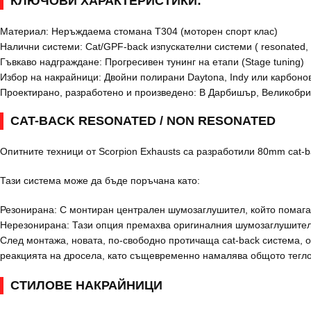
КЛЮЧОВИ ХАРАКТЕРИСТИКИ:
Материал: Неръждаема стомана T304 (моторен спорт клас)
Налични системи: Cat/GPF-back изпускателни системи ( resonated, n
Гъвкаво надграждане: Прогресивен тунинг на етапи (Stage tuning)
Избор на накрайници: Двойни полирани Daytona, Indy или карбонов
Проектирано, разработено и произведено: В Дарбишър, Великобрит
CAT-BACK RESONATED / NON RESONATED
Опитните техници от Scorpion Exhausts са разработили 80mm cat-b
Тази система може да бъде поръчана като:
Резонирана: С монтиран централен шумозаглушител, който помага з
Нерезонирана: Тази опция премахва оригиналния шумозаглушител
След монтажа, новата, по-свободно протичаща cat-back система, 
реакцията на дросела, като същевременно намалява общото тегло
СТИЛОВЕ НАКРАЙНИЦИ