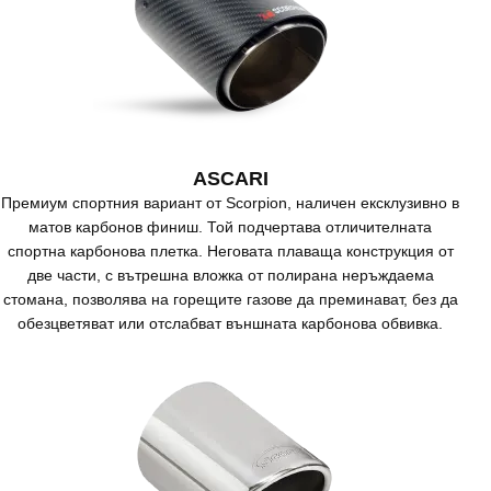
ASCARI
Премиум спортния вариант от Scorpion, наличен ексклузивно в
матов карбонов финиш. Той подчертава отличителната
спортна карбонова плетка. Неговата плаваща конструкция от
две части, с вътрешна вложка от полирана неръждаема
стомана, позволява на горещите газове да преминават, без да
обезцветяват или отслабват външната карбонова обвивка.