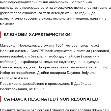
високопроизводителни пътни автомобили. Scorpion има
наследство в производството на висококачествени спортни гърнета
(performance exhausts) за тези легенди от 80-те години до
изключително търсените високотехнологични модели, налични в
момента.
КЛЮЧОВИ ХАРАКТЕРИСТИКИ:
Материал: Неръждаема стомана T304 (моторен спорт клас)
Налични системи: Cat/GPF-back изпускателни системи ( resonated,
non-resonated, с и без клапи, турбо даунпайпове ( спортни и
cat/decat ), накрайници за визуално надграждане на ауспуха.
Гъвкаво надграждане: Прогресивен тунинг на етапи (Stage tuning)
Избор на накрайници: Двойни полирани Daytona, Indy или
карбонови Ascari
Проектирано, разработено и произведено: В Дарбишър,
Великобритания, от 1992 г.
CAT-BACK RESONATED / NON RESONATED
Опитните техници от Scorpion Exhausts са разработили 80mm cat-