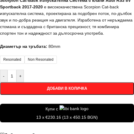
Scorpion Cat-Back Изпускателна Система с клапи Audi RS3 8V
Sportback 2017-2020
е висококачествена Scorpion Cat-back
изпускателна система, проектирана за подобрен поток, по-дълбок
звук и по-добра реакция на двигателя. Изработена от неръждаема
стомана и създадена с британска прецизност, тя комбинира
спортен тон и надеждност за дългосрочна употреба.
Диаметър на тръбата:
80mm
Resonated
Non Resonated
-
+
ДОБАВИ В КОЛИЧКА
Купи с
13 x €230.16 (13 x 450.15 BGN)