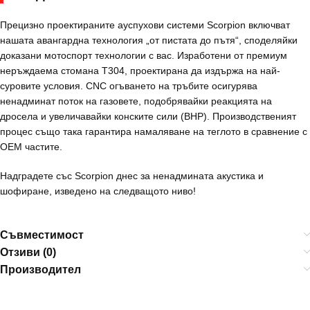
Прецизно проектираните ауспухови системи Scorpion включват
нашата авангардна технология „от пистата до пътя“, споделяйки
доказани мотоспорт технологии с вас. Изработени от премиум
неръждаема стомана T304, проектирана да издържа на най-
суровите условия. CNC огъването на тръбите осигурява
ненадминат поток на газовете, подобрявайки реакцията на
дросела и увеличавайки конските сили (BHP). Производственият
процес също така гарантира намаляване на теглото в сравнение с
OEM частите.
Надградете със Scorpion днес за ненадмината акустика и
шофиране, изведено на следващото ниво!
Съвместимост
Отзиви (0)
Производител