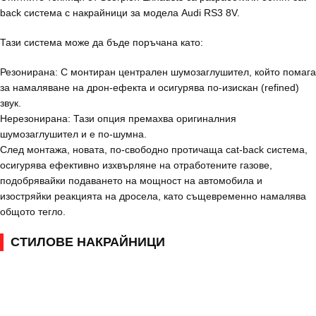
back система с накрайници за модела Audi RS3 8V.
Тази система може да бъде поръчана като:
Резонирана: С монтиран централен шумозаглушител, който помага
за намаляване на дрон-ефекта и осигурява по-изискан (refined)
звук.
Нерезонирана: Тази опция премахва оригиналния
шумозаглушител и е по-шумна.
След монтажа, новата, по-свободно протичаща cat-back система,
осигурява ефективно изхвърляне на отработените газове,
подобрявайки подаването на мощност на автомобила и
изостряйки реакцията на дросела, като същевременно намалява
общото тегло.
СТИЛОВЕ НАКРАЙНИЦИ