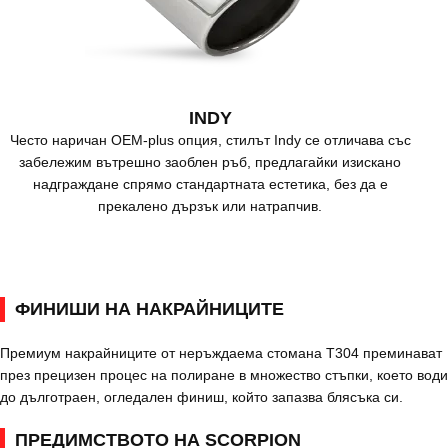
INDY
Често наричан OEM-plus опция, стилът Indy се отличава със
забележим вътрешно заоблен ръб, предлагайки изискано
надграждане спрямо стандартната естетика, без да е
прекалено дързък или натрапчив.
ФИНИШИ НА НАКРАЙНИЦИТЕ
Премиум накрайниците от неръждаема стомана T304 преминават
през прецизен процес на полиране в множество стъпки, което води
до дълготраен, огледален финиш, който запазва блясъка си.
ПРЕДИМСТВОТО НА SCORPION