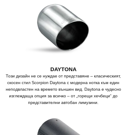
DAYTONA
Този дизайн не се нуждае от представяне – класическият,
скосен стил Scorpion Daytona с модерна нотка към един
неподвластен на времето външен вид. Daytona е чудесно
изглеждаща опция за всичко – от „горещи хечбеци“ до
представителни автобан лимузини.