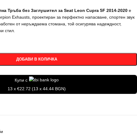
на Тръба без Заглушител за Seat Leon Cupra 5F 2014-2020
е
orpion Exhausts, проектиран за перфектно напасване, спортен звук
работен от неръждаема стомана, той осигурява надеждност,
и стил.
ДОБАВИ В КОЛИЧКА
Купи с
13 x €22.72 (13 x 44.44 BGN)
би