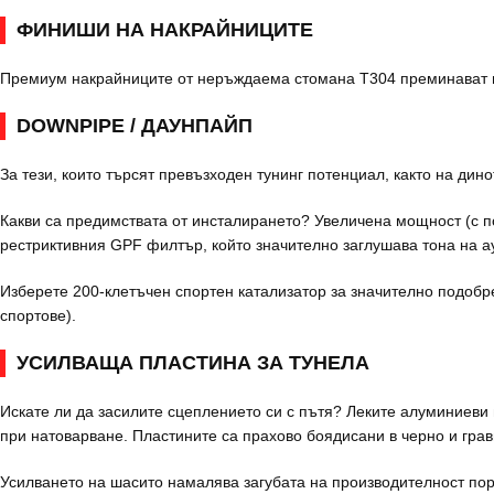
ФИНИШИ НА НАКРАЙНИЦИТЕ
Премиум накрайниците от неръждаема стомана T304 преминават пр
DOWNPIPE / ДАУНПАЙП
За тези, които търсят превъзходен тунинг потенциал, както на дин
Какви са предимствата от инсталирането? Увеличена мощност (с п
рестриктивния GPF филтър, който значително заглушава тона на а
Изберете 200-клетъчен спортен катализатор за значително подобре
спортове).
УСИЛВАЩА ПЛАСТИНА ЗА ТУНЕЛА
Искате ли да засилите сцеплението си с пътя? Леките алуминиеви 
при натоварване. Пластините са прахово боядисани в черно и грави
Усилването на шасито намалява загубата на производителност пор