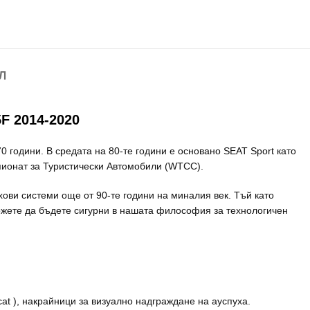
Л
 2014-2020
0 години. В средата на 80-те години е основано SEAT Sport като
пионат за Туристически Автомобили (WTCC).
хови системи още от 90-те години на миналия век. Тъй като
можете да бъдете сигурни в нашата философия за технологичен
cat ), накрайници за визуално надграждане на ауспуха.