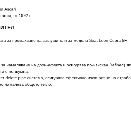
и Ascari
ания, от 1992 г.
ШИТЕЛ
ата за премахване на заглушителя за модела Seat Leon Cupra 5F.
а намаляване на дрон-ефекта и осигурява по-изискан (refined) зву
 и е по-шумна.
ncer delete pipe система, осигурява ефективно изхвърляне на отра
но намалява общото тегло.