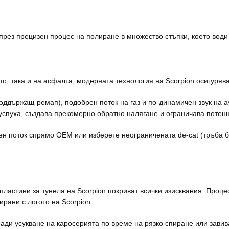
ез прецизен процес на полиране в множество стъпки, което води 
ото, така и на асфалта, модерната технология на Scorpion осигуря
оддържащ ремап), подобрен поток на газ и по-динамичен звук на 
успуха, създава прекомерно обратно налягане и ограничава потенц
н поток спрямо OEM или изберете неограничената de-cat (тръба бе
пластини за тунела на Scorpion покриват всички изисквания. Проце
рани с логото на Scorpion.
ади усукване на каросерията по време на рязко спиране или завив