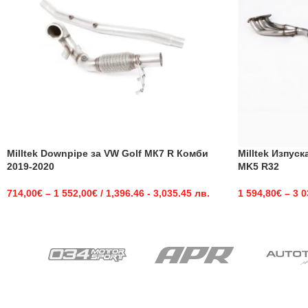
Milltek Downpipe за VW Golf MК7 R Комби
Milltek Изпус
2019-2020
MK5 R32
714,00
€
–
1 552,00
€
/ 1,396.46 - 3,035.45 лв.
1 594,80
€
–
3 0