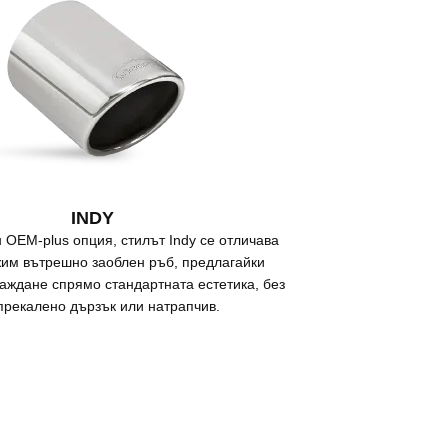
INDY
 OEM-plus опция, стилът Indy се отличава
жим вътрешно заоблен ръб, предлагайки
аждане спрямо стандартната естетика, без
прекалено дързък или натрапчив.