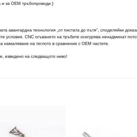
а и за OEM тръбопроводи.)
та авангардна технология „от пистата до пътя“, споделяйки доказ
е условия. CNC огъването на тръбите осигурява ненадминат поток
ра намаляване на теглото в сравнение с OEM частите.
е, изведено на следващото ниво!