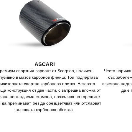
ASCARI
ремиум спортния вариант от Scorpion, наличен
Често наричан
клузивно в матов карбонов финиш. Той подчертава
със забеле
личителната спортна карбонова плетка. Неговата
изискано надгр
ща конструкция от две части, с вътрешна вложка от
да е 
рана неръждаема стомана, позволява на горещите
е да преминават, без да обезцветяват или отслабват
външната карбонова обвивка.