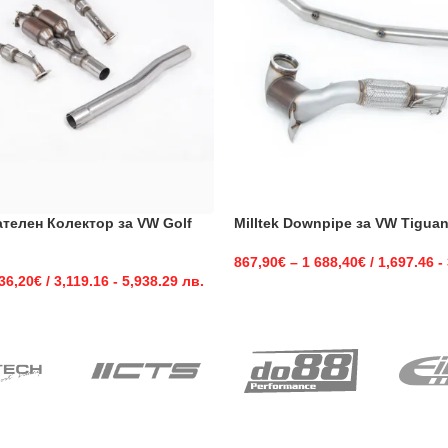
кателен Колектор за VW Golf
Milltek Downpipe за VW Tiguan
867,90
€
–
1 688,40
€
/ 1,697.46 -
36,20
€
/ 3,119.16 - 5,938.29 лв.