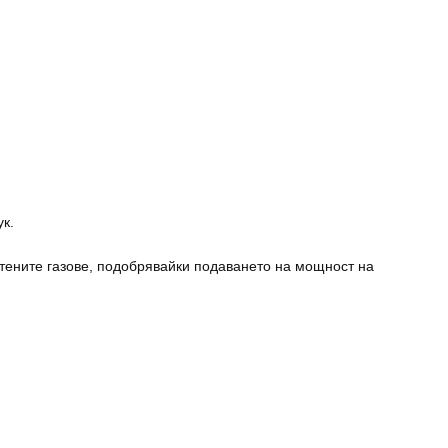
к.
ботените газове, подобрявайки подаването на мощност на