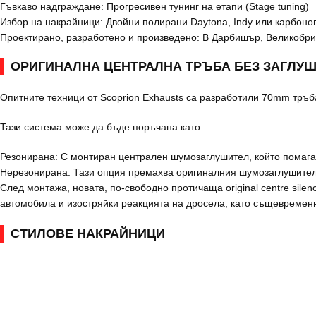
Гъвкаво надграждане: Прогресивен тунинг на етапи (Stage tuning)
Избор на накрайници: Двойни полирани Daytona, Indy или карбонов
Проектирано, разработено и произведено: В Дарбишър, Великобрит
ОРИГИНАЛНА ЦЕНТРАЛНА ТРЪБА БЕЗ ЗАГЛУ
Опитните техници от Scoprion Exhausts са разработили 70mm тръб
Тази система може да бъде поръчана като:
Резонирана: С монтиран централен шумозаглушител, който помага з
Нерезонирана: Тази опция премахва оригиналния шумозаглушител
След монтажа, новата, по-свободно протичаща original centre sile
автомобила и изостряйки реакцията на дросела, като същевремен
СТИЛОВЕ НАКРАЙНИЦИ