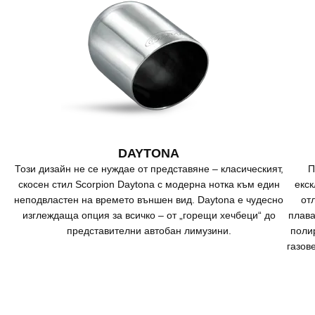
DAYTONA
Този дизайн не се нуждае от представяне – класическият,
П
скосен стил Scorpion Daytona с модерна нотка към един
екс
неподвластен на времето външен вид. Daytona е чудесно
от
изглеждаща опция за всичко – от „горещи хечбеци“ до
плава
представителни автобан лимузини.
поли
газов