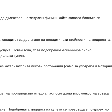
до дълготраен, огледален финиш, който запазва блясъка си.
ва капацитет за достигане на ненадминати стойности на мощността.
ауспуха! Освен това, това подобрение елиминира силно
иала за тунинг.
з катализатор) за пикови постижения (само за употреба в моторни
сът на производство от една част осигурява високоякостна връзка
ане. Подобрената твърдост на купето се превръща в по-директно