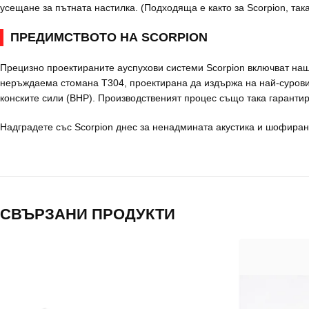
усещане за пътната настилка. (Подходяща е както за Scorpion, так
ПРЕДИМСТВОТО НА SCORPION
Прецизно проектираните ауспухови системи Scorpion включват наша
неръждаема стомана T304, проектирана да издържа на най-суровит
конските сили (BHP). Производственият процес също така гаранти
Надградете със Scorpion днес за ненадмината акустика и шофиран
СВЪРЗАНИ ПРОДУКТИ