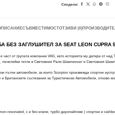
Сподели:
ОПИСАНИЕ
СЪВМЕСТИМОСТ
ОТЗИВИ (0)
ПРОИЗВОДИТЕ
 БЕЗ ЗАГЛУШИТЕЛ ЗА SEAT LEON CUPRA 5F
 част от групата компании VAG, като историята му датира от над 7
хи, печелейки титли в Световния Рали Шампионат и Световния Шам
рзи пътни автомобили, за които Scorpion произвежда спортни ауспу
е и Британските състезания за Туристически Автомобили, отново 
on-resonated, с и без клапи, турбо даунпайпове ( спортни и cat/de