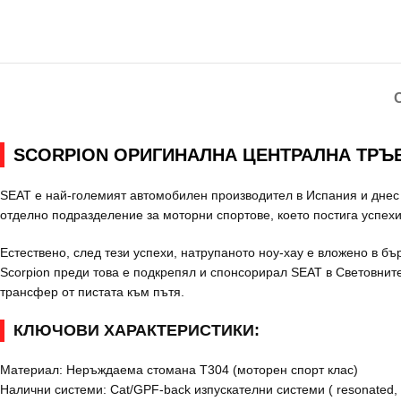
SCORPION ОРИГИНАЛНА ЦЕНТРАЛНА ТРЪБА
SEAT е най-големият автомобилен производител в Испания и днес е
отделно подразделение за моторни спортове, което постига успе
Естествено, след тези успехи, натрупаното ноу-хау е вложено в бъ
Scorpion преди това е подкрепял и спонсорирал SEAT в Световнит
трансфер от пистата към пътя.
КЛЮЧОВИ ХАРАКТЕРИСТИКИ:
Материал: Неръждаема стомана T304 (моторен спорт клас)
Налични системи: Cat/GPF-back изпускателни системи ( resonated, n