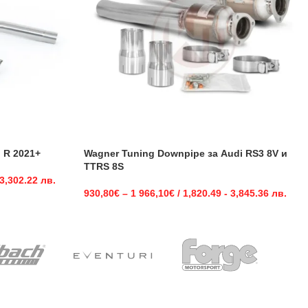
 R 2021+
Wagner Tuning Downpipe за Audi RS3 8V и
TTRS 8S
 3,302.22 лв.
930,80
€
–
1 966,10
€
/ 1,820.49 - 3,845.36 лв.