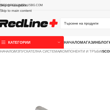
Skip to navigation
INFO@REDLINEPLUSBG.COM
Skip to main content
НАЧАЛО
МАГАЗИН
БЛОГ
КАТЕГОРИИ
НАЧАЛО
/
ИЗПУСКАТЕЛНА СИСТЕМА
/
КОМПОНЕНТИ И ТРЪБИ
/
SCO