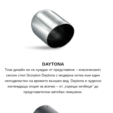
DAYTONA
Този дизайн не се нуждае от представяне – класическият,
скосен стил Scorpion Daytona с модерна нотка към един
неподвластен на времето външен вид. Daytona е чудесно
изглеждаща опция за всичко – от „горещи хечбеци“ до
представителни автобан лимузини.