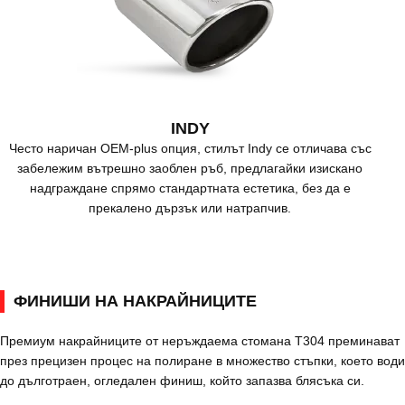
INDY
Често наричан OEM-plus опция, стилът Indy се отличава със
забележим вътрешно заоблен ръб, предлагайки изискано
надграждане спрямо стандартната естетика, без да е
прекалено дързък или натрапчив.
ФИНИШИ НА НАКРАЙНИЦИТЕ
Премиум накрайниците от неръждаема стомана T304 преминават
през прецизен процес на полиране в множество стъпки, което води
до дълготраен, огледален финиш, който запазва блясъка си.