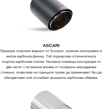
ASCARI
Премиум спортния вариант от Scorpion, наличен ексклузивно в
матов карбонов финиш. Той подчертава отличителната
спортна карбонова плетка. Неговата плаваща конструкция от
две части, с вътрешна вложка от полирана неръждаема
стомана, позволява на горещите газове да преминават, без да
обезцветяват или отслабват външната карбонова обвивка.