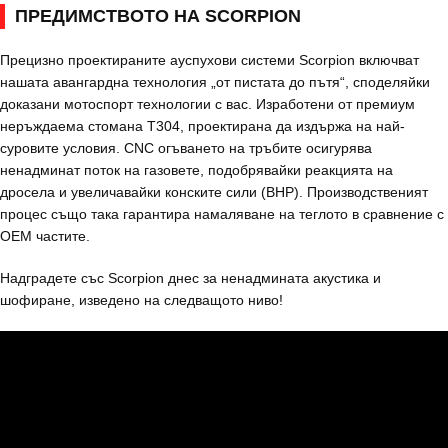
ПРЕДИМСТВОТО НА SCORPION
Прецизно проектираните ауспухови системи Scorpion включват
нашата авангардна технология „от пистата до пътя“, споделяйки
доказани мотоспорт технологии с вас. Изработени от премиум
неръждаема стомана T304, проектирана да издържа на най-
суровите условия. CNC огъването на тръбите осигурява
ненадминат поток на газовете, подобрявайки реакцията на
дросела и увеличавайки конските сили (BHP). Производственият
процес също така гарантира намаляване на теглото в сравнение с
OEM частите.
Надградете със Scorpion днес за ненадмината акустика и
шофиране, изведено на следващото ниво!