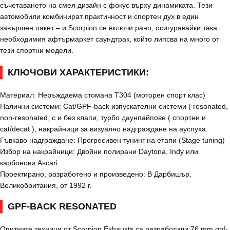
съчетаването на смел дизайн с фокус върху динамиката. Тези
автомобили комбинират практичност и спортен дух в един
завършен пакет – и Scorpion се включи рано, осигурявайки така
необходимия афтърмаркет саундтрак, който липсва на много от
тези спортни модели.
КЛЮЧОВИ ХАРАКТЕРИСТИКИ:
Материал: Неръждаема стомана T304 (моторен спорт клас)
Налични системи: Cat/GPF-back изпускателни системи ( resonated,
non-resonated, с и без клапи, турбо даунпайпове ( спортни и
cat/decat ), накрайници за визуално надграждане на ауспуха.
Гъвкаво надграждане: Прогресивен тунинг на етапи (Stage tuning)
Избор на накрайници: Двойни полирани Daytona, Indy или
карбонови Ascari
Проектирано, разработено и произведено: В Дарбишър,
Великобритания, от 1992 г.
GPF-BACK RESONATED
Опитните техници от Scorpion Exhausts са разработили 76 mm gpf-