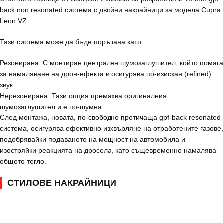
back non resonated система с двойни накрайници за модела Cupra
Leon VZ.
Тази система може да бъде поръчана като:
Резонирана: С монтиран централен шумозаглушител, който помага
за намаляване на дрон-ефекта и осигурява по-изискан (refined)
звук.
Нерезонирана: Тази опция премахва оригиналния
шумозаглушител и е по-шумна.
След монтажа, новата, по-свободно протичаща gpf-back resonated
система, осигурява ефективно изхвърляне на отработените газове,
подобрявайки подаването на мощност на автомобила и
изостряйки реакцията на дросела, като същевременно намалява
общото тегло.
СТИЛОВЕ НАКРАЙНИЦИ