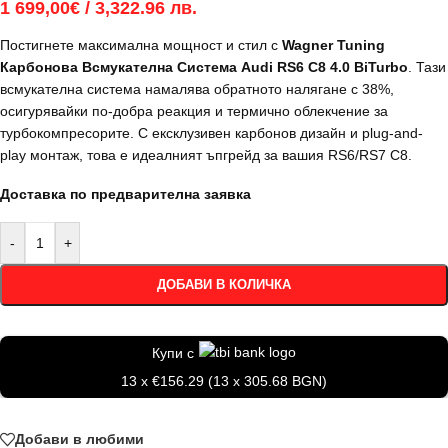
1 699,00
€
/ 3,322.96 лв.
Постигнете максимална мощност и стил с
Wagner Tuning
Карбонова Всмукателна Система Audi RS6 C8 4.0 BiTurbo
. Тази
всмукателна система намалява обратното налягане с 38%,
осигурявайки по-добра реакция и термично облекчение за
турбокомпресорите. С ексклузивен карбонов дизайн и plug-and-
play монтаж, това е идеалният ъпгрейд за вашия RS6/RS7 C8.
Доставка по предварителна заявка
-
+
ДОБАВИ В КОЛИЧКА
Купи с
13 x €156.29 (13 x 305.68 BGN)
Добави в любими