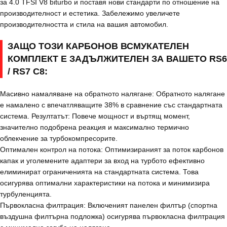
за 4.0 TFSI V8 biturbo и поставя нови стандарти по отношение на
производителност и естетика. Забележимо увеличете
производителността и стила на вашия автомобил.
ЗАЩО ТОЗИ КАРБОНОВ ВСМУКАТЕЛЕН
КОМПЛЕКТ Е ЗАДЪЛЖИТЕЛЕН ЗА ВАШЕТО RS6
/ RS7 C8:
Масивно намаляване на обратното налягане: Обратното налягане
е намалено с впечатляващите 38% в сравнение със стандартната
система. Резултатът: Повече мощност и въртящ момент,
значително подобрена реакция и максимално термично
облекчение за турбокомпресорите.
Оптимален контрол на потока: Оптимизираният за поток карбонов
капак и уголемените адаптери за вход на турбото ефективно
елиминират ограниченията на стандартната система. Това
осигурява оптимални характеристики на потока и минимизира
турбуленцията.
Първокласна филтрация: Включеният панелен филтър (спортна
въздушна филтърна подложка) осигурява първокласна филтрация