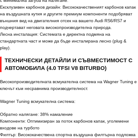
с минимална загуба на налягане.
Ексклузивен карбонов дизайн: Висококачественият карбонов капак
на въздушната кутия и другите премиум компоненти подобряват
външния вид на двигателния отсек на вашето Audi RS6/RS7 и
подчертават неговата високопроизводителна природа.
Лесна инсталация: Системата е директна подмяна на
стандартната част и може да бъде инсталирана лесно (plug &
play).
ТЕХНИЧЕСКИ ДЕТАЙЛИ И СЪВМЕСТИМОСТ С
АВТОМОБИЛА (4.0 TFSI V8 BITURBO)
Високопроизводителната всмукателна система на Wagner Tuning е
ключът към несравнима производителност.
Wagner Tuning всмукателна система:
Обратно налягане: 38% намаление
Компоненти: Оптимизиран за поток карбонов капак, уголемени
входове на турбото
Филтър: Висококачествена спортна въздушна филтърна подложка