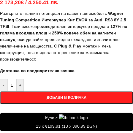
2 173,20
€
/ 4,250.41 лв.
Разгърнете пълния потенциал на вашият автомобил с
Wagner
Tuning Competition Интеркулер Кит EVOX за Audi RS3 8Y 2.5
TFSI
. Този високопроизводителен интеркулер предлага
127% по-
голяма входяща площ
и
250% повече обем на нагнетен
въздух
, осигурявайки превъзходно охлаждане и значително
увеличение на мощността. С
Plug & Play
монтаж и лека
конструкция, това е идеалното решение за максимална
производителност.
Доставка по предварителна заявка
-
+
ДОБАВИ В КОЛИЧКА
Купи с
13 x €199.91 (13 x 390.99 BGN)