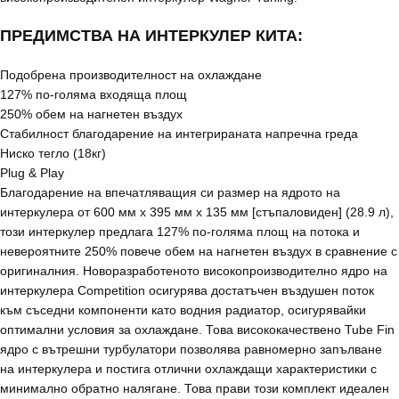
ПРЕДИМСТВА НА ИНТЕРКУЛЕР КИТА:
Подобрена производителност на охлаждане
127% по-голяма входяща площ
250% обем на нагнетен въздух
Стабилност благодарение на интегрираната напречна греда
Ниско тегло (18кг)
Plug & Play
Благодарение на впечатляващия си размер на ядрото на
интеркулера от 600 мм x 395 мм x 135 мм [стъпаловиден] (28.9 л),
този интеркулер предлага 127% по-голяма площ на потока и
невероятните 250% повече обем на нагнетен въздух в сравнение с
оригиналния. Новоразработеното високопроизводително ядро на
интеркулера Competition осигурява достатъчен въздушен поток
към съседни компоненти като водния радиатор, осигурявайки
оптимални условия за охлаждане. Това висококачествено Tube Fin
ядро с вътрешни турбулатори позволява равномерно запълване
на интеркулера и постига отлични охлаждащи характеристики с
минимално обратно налягане. Това прави този комплект идеален