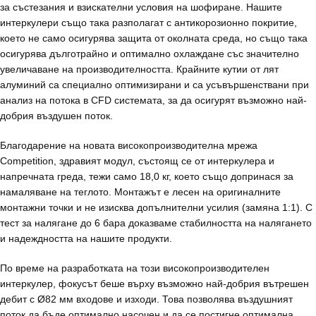
за състезания и взискателни условия на шофиране. Нашите
интеркулери също така разполагат с антикорозионно покритие,
което не само осигурява защита от околната среда, но също така
осигурява дълготрайно и оптимално охлаждане със значително
увеличаване на производителността. Крайните кутии от лят
алуминий са специално оптимизирани и са усъвършенствани при
анализ на потока в CFD системата, за да осигурят възможно най-
добрия въздушен поток.
Благодарение на новата високопроизводителна мрежа
Competition, здравият модул, състоящ се от интеркулера и
напречната греда, тежи само 18,0 кг, което също допринася за
намаляване на теглото. Монтажът е лесен на оригиналните
монтажни точки и не изисква допълнителни усилия (замяна 1:1). С
тест за налягане до 6 бара доказваме стабилността на налягането
и надеждността на нашите продукти.
По време на разработката на този високопроизводителен
интеркулер, фокусът беше върху възможно най-добрия вътрешен
дебит с Ø82 мм входове и изходи. Това позволява въздушният
поток да бъде оптимално насочен и да се постигне оптимална