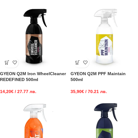
GYEON Q2M Iron WheelCleaner
GYEON Q2M PPF Maintain
REDEFINED 500ml
500ml
14,20
€
/ 27.77 лв.
35,90
€
/ 70.21 лв.