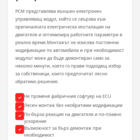
PCM представлява външен електронен
управляващ модул, който се свързва към
оригиналната електрическа инсталация на
двигателя и оптимизира работните параметри в
реално време.Монтажът не изисква постоянни
модификации по автомобила и при необходимост
модулът може да бъде демонтиран само за
няколко минути, което го прави подходящ избор
за собственици, които предпочитат лесно
обратимо решение.
Не променя фабричния софтуер на ECU
✓
Лесен монтаж без необратими модификации
✓
По-бърза реакция на двигателя и по-плавно
✓
ускорение
Възможност за бърз демонтаж при
✓
необходимост