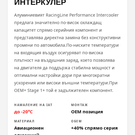
ИНТЕРКУЛЕР
Алуминиевият RacingLine Performance Intercooler
предлага значително по-висок охлаждащ
капацитет спрямо серийния компонент и
представлява директна замяна без конструктивни
промени по автомобила.По-ниските температури
на входящия въздух осигуряват по-висока
плътност на въздушния заряд, което позволява
на двигателя да поддържа стабилна мощност и
оптимални настройки дори при многократни
ускорения или високи външни температури.При
OEM+ Stage 1+ той е задължителен компонент.
НАМАЛЕНИЕ НА IAT
МОНТАЖ
до -20°C
OEM позиция
МАТЕРИАЛ
ОБЕМ
Авиационен
+40% спрямо серия
алуминий