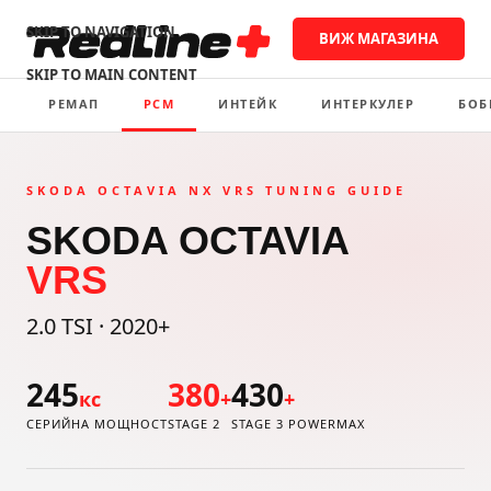
SKIP TO NAVIGATION
ВИЖ МАГАЗИНА
SKIP TO MAIN CONTENT
РЕМАП
PCM
ИНТЕЙК
ИНТЕРКУЛЕР
БОБ
SKODA OCTAVIA NX VRS TUNING GUIDE
SKODA OCTAVIA
VRS
2.0 TSI · 2020+
245
380
430
кс
+
+
СЕРИЙНА МОЩНОСТ
STAGE 2
STAGE 3 POWERMAX