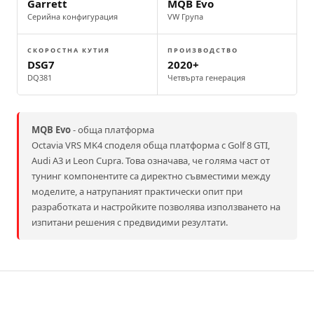
Garrett
MQB Evo
Серийна конфигурация
VW Група
СКОРОСТНА КУТИЯ
ПРОИЗВОДСТВО
DSG7
2020+
DQ381
Четвърта генерация
MQB Evo
- обща платформа
Octavia VRS MK4 споделя обща платформа с Golf 8 GTI,
Audi A3 и Leon Cupra. Това означава, че голяма част от
тунинг компонентите са директно съвместими между
моделите, а натрупаният практически опит при
разработката и настройките позволява използването на
изпитани решения с предвидими резултати.