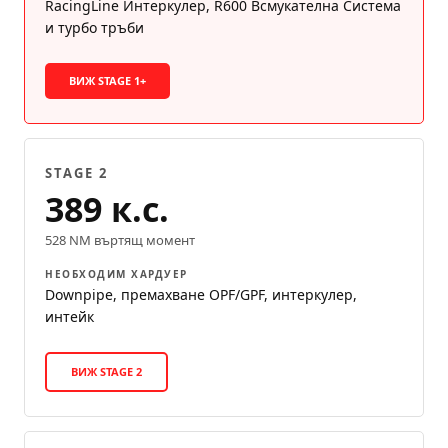
RacingLine Интеркулер, R600 Всмукателна Система
и турбо тръби
ВИЖ STAGE 1+
STAGE 2
389 к.с.
528 NM въртящ момент
НЕОБХОДИМ ХАРДУЕР
Downpipe, премахване OPF/GPF, интеркулер,
интейк
ВИЖ STAGE 2