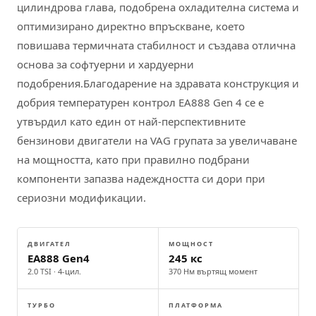
цилиндрова глава, подобрена охладителна система и
оптимизирано директно впръскване, което
повишава термичната стабилност и създава отлична
основа за софтуерни и хардуерни
подобрения.Благодарение на здравата конструкция и
добрия температурен контрол EA888 Gen 4 се е
утвърдил като един от най-перспективните
бензинови двигатели на VAG групата за увеличаване
на мощността, като при правилно подбрани
компоненти запазва надеждността си дори при
сериозни модификации.
ДВИГАТЕЛ
МОЩНОСТ
EA888 Gen4
245 кс
2.0 TSI · 4-цил.
370 Нм въртящ момент
ТУРБО
ПЛАТФОРМА