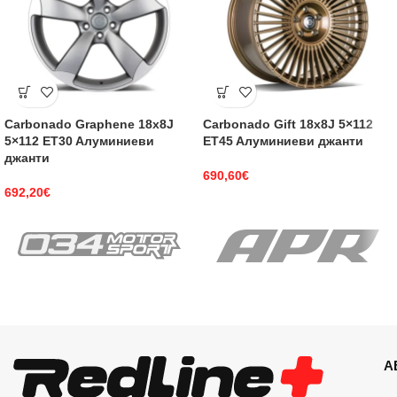
Carbonado Graphene 18x8J
Carbonado Gift 18x8J 5×112
5×112 ET30 Aлуминиеви
ET45 Aлуминиеви джанти
джанти
690,60
€
692,20
€
А