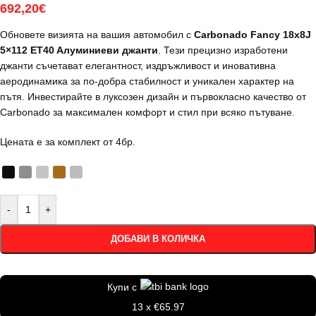
692,20
€
Обновете визията на вашия автомобил с
Carbonado Fancy 18x8J
5×112 ET40 Aлуминиеви джанти
. Тези прецизно изработени
джанти съчетават елегантност, издръжливост и иновативна
аеродинамика за по-добра стабилност и уникален характер на
пътя. Инвестирайте в луксозен дизайн и първокласно качество от
Carbonado за максимален комфорт и стил при всяко пътуване.
Цената е за комплект от 4бр.
-
+
ДОБАВИ В КОЛИЧКА
Купи с
13 x €65.97