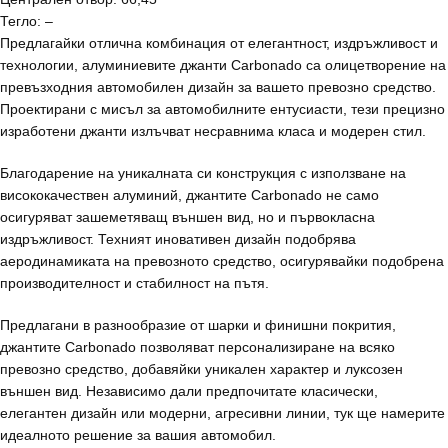
Тегло: –
Предлагайки отлична комбинация от елегантност, издръжливост и
технологии, алуминиевите джанти Carbonado са олицетворение на
превъзходния автомобилен дизайн за вашето превозно средство.
Проектирани с мисъл за автомобилните ентусиасти, тези прецизно
изработени джанти излъчват несравнима класа и модерен стил.
Благодарение на уникалната си конструкция с използване на
висококачествен алуминий, джантите Carbonado не само
осигуряват зашеметяващ външен вид, но и първокласна
издръжливост. Техният иновативен дизайн подобрява
аеродинамиката на превозното средство, осигурявайки подобрена
производителност и стабилност на пътя.
Предлагани в разнообразие от шарки и финишни покрития,
джантите Carbonado позволяват персонализиране на всяко
превозно средство, добавяйки уникален характер и луксозен
външен вид. Независимо дали предпочитате класически,
елегантен дизайн или модерни, агресивни линии, тук ще намерите
идеалното решение за вашия автомобил.