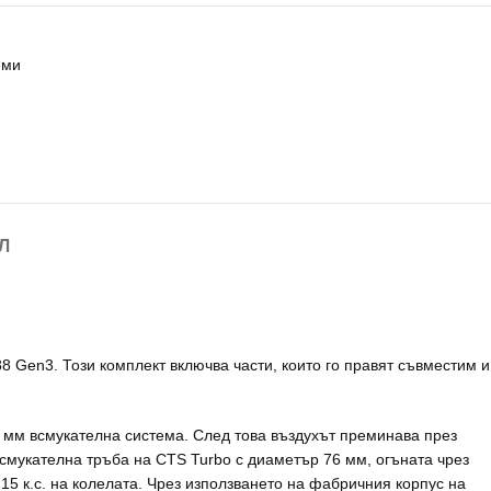
еми
Л
8 Gen3. Този комплект включва части, които го правят съвместим и
6 мм всмукателна система. След това въздухът преминава през
всмукателна тръба на CTS Turbo с диаметър 76 мм, огъната чрез
15 к.с. на колелата. Чрез използването на фабричния корпус на