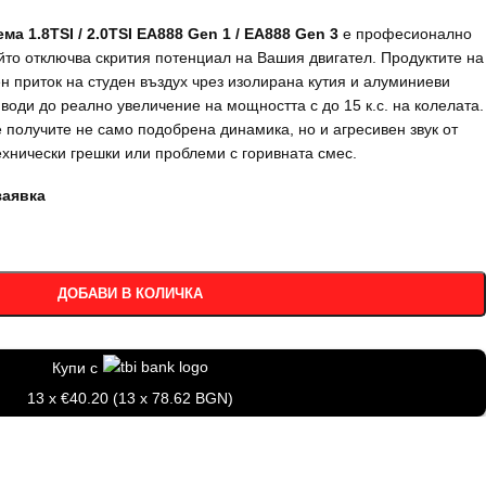
а 1.8TSI / 2.0TSI EA888 Gen 1 / EA888 Gen 3
е професионално
ойто отключва скрития потенциал на Вашия двигател. Продуктите на
н приток на студен въздух чрез изолирана кутия и алуминиеви
 води до реално увеличение на мощността с до 15 к.с. на колелата.
 получите не само подобрена динамика, но и агресивен звук от
ехнически грешки или проблеми с горивната смес.
заявка
ДОБАВИ В КОЛИЧКА
Купи с
13 x €40.20 (13 x 78.62 BGN)