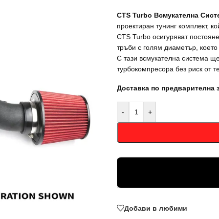
CTS Turbo Всмукателна Систем
проектиран тунинг комплект, к
CTS Turbo осигуряват постояне
тръби с голям диаметър, което
С тази всмукателна система ще
турбокомпресора без риск от т
Доставка по предварителна 
-
+
Добави в любими