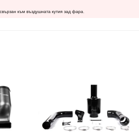
свързан към въздушната кутия зад фара.