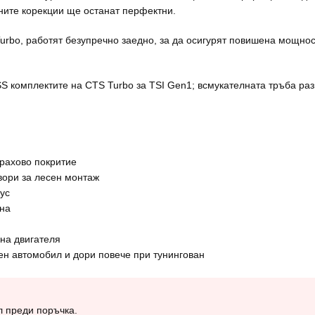
вните корекции ще останат перфектни.
urbo, работят безупречно заедно, за да осигурят повишена мощнос
S комплектите на CTS Turbo за TSI Gen1; всмукателната тръба раз
прахово покритие
вори за лесен монтаж
ус
ана
 на двигателя
тен автомобил и дори повече при тунингован
л преди поръчка.