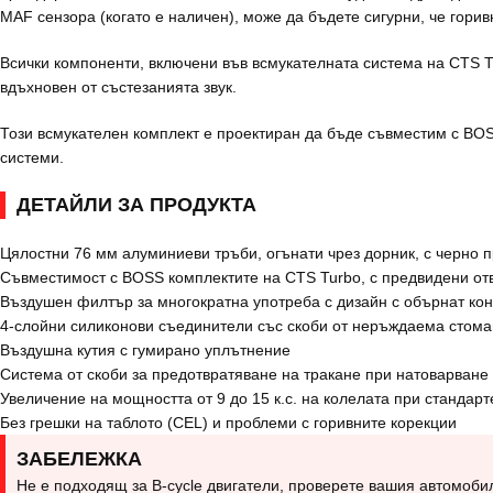
MAF сензора (когато е наличен), може да бъдете сигурни, че гори
Всички компоненти, включени във всмукателната система на CTS T
вдъхновен от състезанията звук.
Този всмукателен комплект е проектиран да бъде съвместим с BOS
системи.
ДЕТАЙЛИ ЗА ПРОДУКТА
Цялостни 76 мм алуминиеви тръби, огънати чрез дорник, с черно 
Съвместимост с BOSS комплектите на CTS Turbo, с предвидени от
Въздушен филтър за многократна употреба с дизайн с обърнат кон
4-слойни силиконови съединители със скоби от неръждаема стом
Въздушна кутия с гумирано уплътнение
Система от скоби за предотвратяване на тракане при натоварване
Увеличение на мощността от 9 до 15 к.с. на колелата при стандар
Без грешки на таблото (CEL) и проблеми с горивните корекции
ЗАБЕЛЕЖКА
Не е подходящ за B-cycle двигатели, проверете вашия автомоби