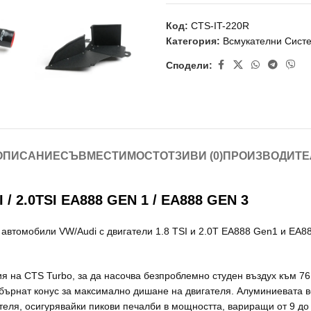
Код:
CTS-IT-220R
Категория:
Всмукателни Сист
Сподели:
ОПИСАНИЕ
СЪВМЕСТИМОСТ
ОТЗИВИ (0)
ПРОИЗВОДИТЕ
 2.0TSI EA888 GEN 1 / EA888 GEN 3
автомобили VW/Audi с двигатели 1.8 TSI и 2.0T ЕА888 Gen1 и ЕА88
я на CTS Turbo, за да насочва безпроблемно студен въздух към 7
 обърнат конус за максимално дишане на двигателя. Алуминиевата 
теля, осигурявайки пикови печалби в мощността, вариращи от 9 до 