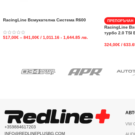
RacingLine Всмукателна Система R600
ПРЕПОРЪЧАН
RacingLine Вх
турбо 2.0 TSI
517,00
€
–
841,00
€
/ 1,011.16 - 1,644.85 лв.
324,00
€
/ 633.6
АВ
VW 
+359884617203
INFO@REDLINEPLUSBG.COM
AUDI