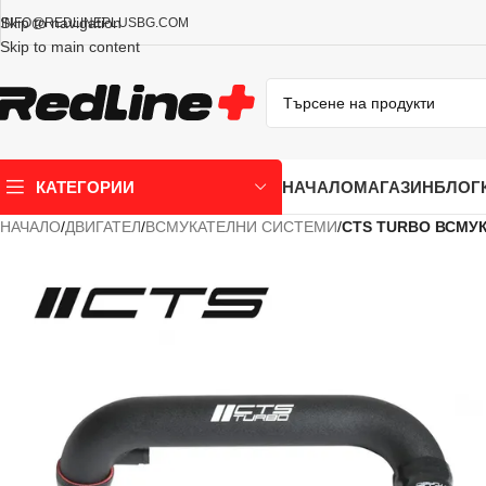
Skip to navigation
INFO@REDLINEPLUSBG.COM
Skip to main content
НАЧАЛО
МАГАЗИН
БЛОГ
КАТЕГОРИИ
НАЧАЛО
/
ДВИГАТЕЛ
/
ВСМУКАТЕЛНИ СИСТЕМИ
/
CTS TURBO ВСМУКА