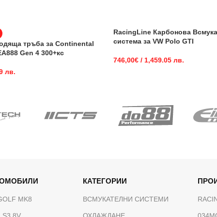
RacingLine Карбонова Всмук
система за VW Polo GTI
одяща тръба за Continental
 EA888 Gen 4 300+кс
746,00
€
/ 1,459.05 лв.
9 лв.
ТОМОБИЛИ
КАТЕГОРИИ
ПРО
GOLF MK8
ВСМУКАТЕЛНИ СИСТЕМИ
RACI
 S3 8V
ОХЛАЖДАНЕ
034M