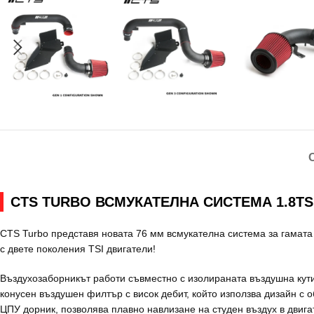
CTS TURBO ВСМУКАТЕЛНА СИСТЕМА 1.8TSI /
CTS Turbo представя новата 76 мм всмукателна система за гамата 
с двете поколения TSI двигатели!
Въздухозаборникът работи съвместно с изолираната въздушна кути
конусен въздушен филтър с висок дебит, който използва дизайн с
ЦПУ дорник, позволява плавно навлизане на студен въздух в двига