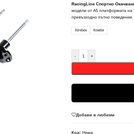
RacingLine Спортно Окачван
модели от A5 платформата на 
превъзходно пътно поведение.
Хечбек
Комби
-
+
Добави в любими
Код:
Няма