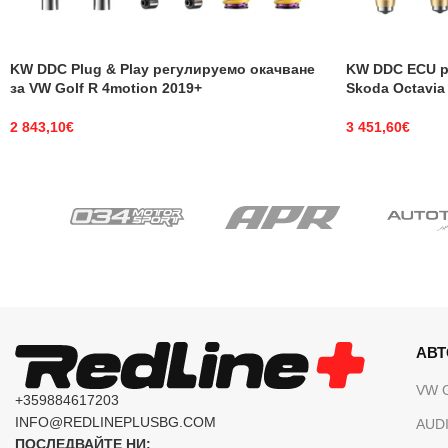
KW DDC Plug & Play регулируемо окачване
KW DDC ECU р
за VW Golf R 4motion 2019+
Skoda Octavia
2 843,10
€
3 451,60
€
АВ
VW 
+359884617203
INFO@REDLINEPLUSBG.COM
AUDI
ПОСЛЕДВАЙТЕ НИ: