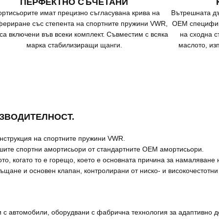
ПЕРФЕКТНО СЪЧЕТАНИ
ртисьорите имат прецизно съгласувана крива на
Вътрешната дъ
ериране със степента на спортните пружини VWR,
OEM специфик
 са включени във всеки комплект. Съвместим с всяка
на сходна с
марка стабилизиращи щанги.
маслото, из
ЗВОДИТЕЛНОСТ.
нструкция на спортните пружини VWR.
ашите спортни амортисьори от стандартните OEM амортисьори.
то, когато то е горещо, което е основната причина за намаляване
ръщане и основен клапан, контролирани от ниско- и високочестотни
 с автомобили, оборудвани с фабрична технология за адаптивно д