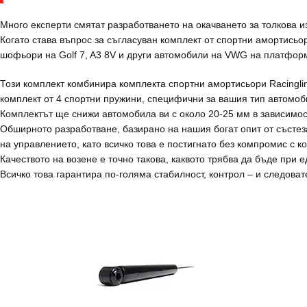
Много експерти смятат разработването на окачването за толкова из
Когато става въпрос за съгласуван комплект от спортни амортись
шофьори на Golf 7, A3 8V и други автомобили на VWG на платфо
Този комплект комбинира комплекта спортни амортисьори Racingli
комплект от 4 спортни пружини, специфични за вашия тип автомоб
Комплектът ще снижи автомобила ви с около 20-25 мм в зависимос
Обширното разработване, базирано на нашия богат опит от състе
на управлението, като всичко това е постигнато без компромис с к
Качеството на возене е точно такова, каквото трябва да бъде при 
Всичко това гарантира по-голяма стабилност, контрол – и следова