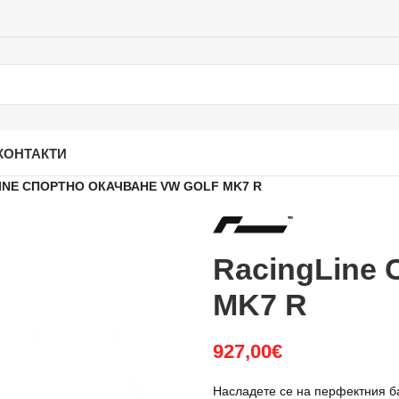
КОНТАКТИ
INE СПОРТНО ОКАЧВАНЕ VW GOLF MK7 R
RacingLine 
MK7 R
927,00
€
Насладете се на перфектния б