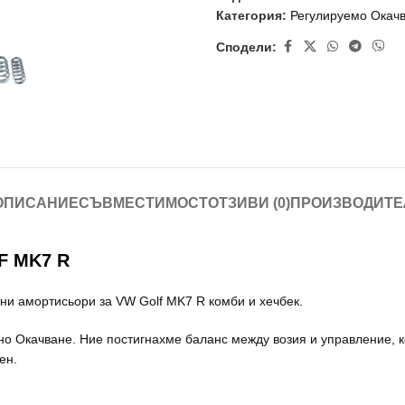
Категория:
Регулируемо Окач
Сподели:
ОПИСАНИЕ
СЪВМЕСТИМОСТ
ОТЗИВИ (0)
ПРОИЗВОДИТЕ
F MK7 R
ни амортисьори за VW Golf MK7 R комби и хечбек.
тно Окачване. Ние постигнахме баланс между возия и управление, 
ен.