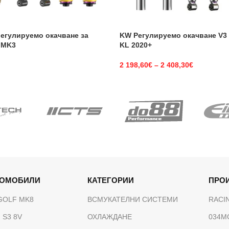
егулируемо окачване за
KW Регулируемо окачване V3 
 MK3
KL 2020+
2 198,60
€
–
2 408,30
€
ТОМОБИЛИ
КАТЕГОРИИ
ПРО
GOLF MK8
ВСМУКАТЕЛНИ СИСТЕМИ
RACI
 S3 8V
ОХЛАЖДАНЕ
034M