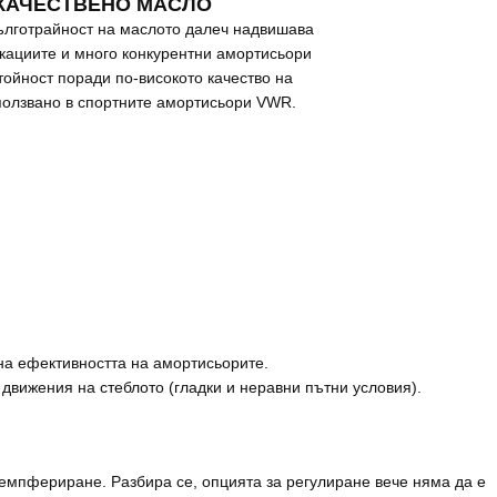
КАЧЕСТВЕНО МАСЛО
лготрайност на маслото далеч надвишава
ациите и много конкурентни амортисьори
тойност поради по-високото качество на
ползвано в спортните амортисьори VWR.
 на ефективността на амортисьорите.
 движения на стеблото (гладки и неравни пътни условия).
емпфериране. Разбира се, опцията за регулиране вече няма да е