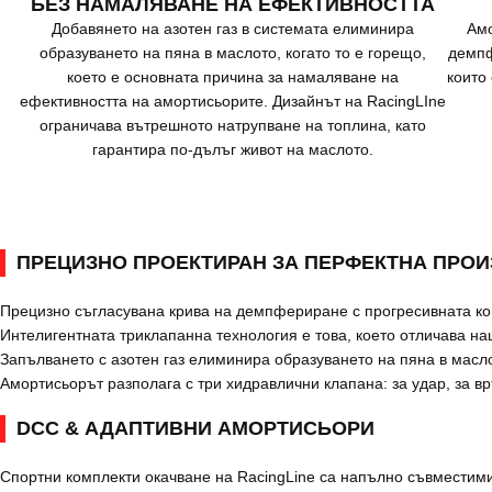
БЕЗ НАМАЛЯВАНЕ НА ЕФЕКТИВНОСТТА
Добавянето на азотен газ в системата елиминира
Амо
образуването на пяна в маслото, когато то е горещо,
демпф
което е основната причина за намаляване на
които
ефективността на амортисьорите. Дизайнът на RacingLIne
ограничава вътрешното натрупване на топлина, като
гарантира по-дълъг живот на маслото.
ПРЕЦИЗНО ПРОЕКТИРАН ЗА ПЕРФЕКТНА ПРОИ
Прецизно съгласувана крива на демпфериране с прогресивната ко
Интелигентната триклапанна технология е това, което отличава н
Запълването с азотен газ елиминира образуването на пяна в масло
Амортисьорът разполага с три хидравлични клапана: за удар, за в
DCC & АДАПТИВНИ АМОРТИСЬОРИ
Спортни комплекти окачване на RacingLine са напълно съвместими