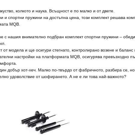
куство, колкото и наука. Всъщност е по малко и от двете.
ори и спортни пружини на достъпна цена, този комплект решава к
рмата MQB.
ne с нашия внимателно подбран комплект спортни пружини – обеди
ил.
т от модела и ще осигури стегнато, контролирано возене и баланс
зателни настройки на платформата MQB, осигурява превъзходно п
омфорта.
един добър хот-хеч. Малко по-твърдо от фабричното, разбира се, но
телно удоволствие от шофирането. А не е ли това най-важното?