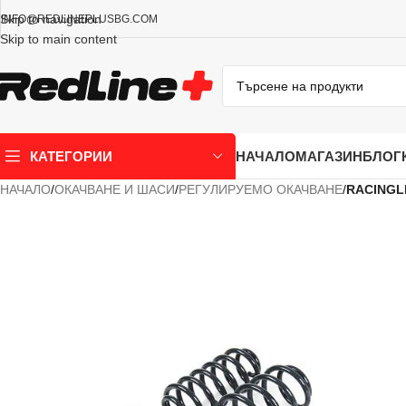
Skip to navigation
INFO@REDLINEPLUSBG.COM
Skip to main content
НАЧАЛО
МАГАЗИН
БЛОГ
КАТЕГОРИИ
НАЧАЛО
/
ОКАЧВАНЕ И ШАСИ
/
РЕГУЛИРУЕМО ОКАЧВАНЕ
/
RACINGL