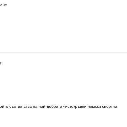
ване
Л
който съответства на най-добрите чистокръвни немски спортни